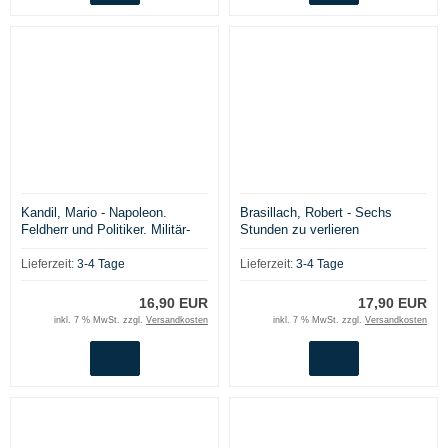
Kandil, Mario - Napoleon.
Brasillach, Robert - Sechs
Feldherr und Politiker. Militär-
Stunden zu verlieren
und diplomatiegeschichtliche
Beiträge
Lieferzeit:
3-4 Tage
Lieferzeit:
3-4 Tage
16,90 EUR
17,90 EUR
inkl. 7 % MwSt. zzgl.
Versandkosten
inkl. 7 % MwSt. zzgl.
Versandkosten