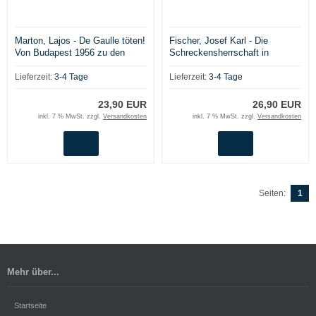
Marton, Lajos - De Gaulle töten!
Fischer, Josef Karl - Die
Von Budapest 1956 zu den
Schreckensherrschaft in
Wirren um den Algerienkrieg
München und Spartakus im
bayrischen Oberland
Lieferzeit:
3-4 Tage
Lieferzeit:
3-4 Tage
23,90 EUR
26,90 EUR
inkl. 7 % MwSt. zzgl.
Versandkosten
inkl. 7 % MwSt. zzgl.
Versandkosten
Seiten:
1
Mehr über...
Startseite