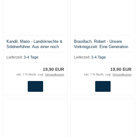
Kandil, Mario - Landsknechte &
Brasillach, Robert - Unsere
Söldnerführer. Aus einer noch
Vorkriegszeit: Eine Generation
vorwiegend kriegerisch
im Sturm. Memoiren
geprägten Zeit
Lieferzeit:
3-4 Tage
Lieferzeit:
3-4 Tage
19,90 EUR
19,90 EUR
inkl. 7 % MwSt. zzgl.
Versandkosten
inkl. 7 % MwSt. zzgl.
Versandkosten