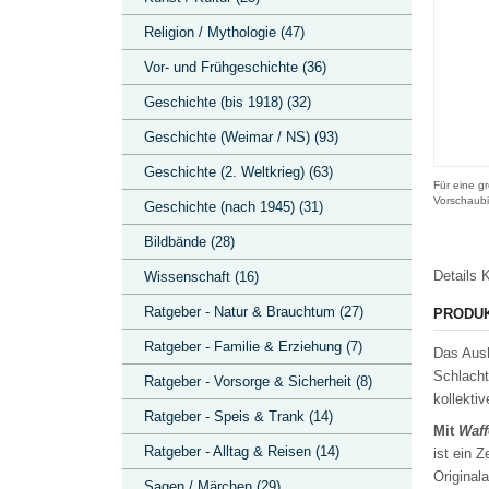
Religion / Mythologie (47)
Vor- und Frühgeschichte (36)
Geschichte (bis 1918) (32)
Geschichte (Weimar / NS) (93)
Geschichte (2. Weltkrieg) (63)
Für eine gr
Vorschaubi
Geschichte (nach 1945) (31)
Bildbände (28)
Details
K
Wissenschaft (16)
Ratgeber - Natur & Brauchtum (27)
PRODU
Ratgeber - Familie & Erziehung (7)
Das Aush
Schlacht
Ratgeber - Vorsorge & Sicherheit (8)
kollekti
Ratgeber - Speis & Trank (14)
Mit
Waff
Ratgeber - Alltag & Reisen (14)
ist ein 
Origina
Sagen / Märchen (29)