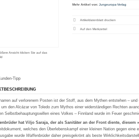
Mehr Artikel von:
Jungeuropa-Verlag
Artikeldatenblatt drucken
ößere Ansicht klicken Sie auf das
ld
unden-Tipp
KTBESCHREIBUNG
arren auf verlorenem Posten ist der Stoff, aus dem Mythen entstehen – und
 um den Alcázar von Toledo zum Mythos einer widerständigen Rechten avancie
ven Selbstbehauptungswillen eines Volkes – Finnland wurde im Feuer geschmi
enbrüder
hat Viljo Saraja, der als Sanitäter an der Front diente, diese
Zeitdokument, welches den Überlebenskampf einer kleinen Nation gegen eine e
lausgabe wurde
Waffenbrüder
daher preisgekrönt als beste Wirklichkeitsdarste