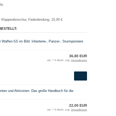
ds.
n, Klappenbroschur, Fadenbindung, 15,00 €.
BESTELLT:
 Waffen-SS im Bild. Infanterie-, Panzer-, Sturmpioniere
36,80 EUR
inkl. 7 % MwSt. zzgl.
Versandkosten
denten und Aktivisten. Das große Handbuch für die
22,00 EUR
inkl. 7 % MwSt. zzgl.
Versandkosten