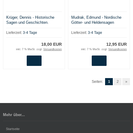
Krüger, Dennis - Historische
Mudrak, Edmund - Nordische
Sagen und Geschichten.
Götter- und Heldensagen
Nacherzählt für Kinder
Lieferzeit:
3-4 Tage
Lieferzeit:
3-4 Tage
18,00 EUR
12,95 EUR
inkl. 7 % MwSt. zzgl.
Versandkosten
inkl. 7 % MwSt. zzgl.
Versandkosten
Seiten:
1
2
»
Mehr über...
Startseite