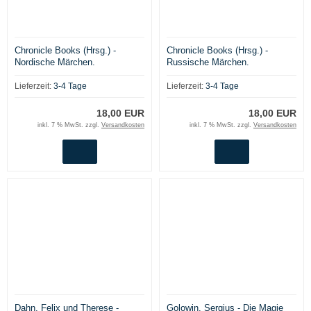
Chronicle Books (Hrsg.) -
Chronicle Books (Hrsg.) -
Nordische Märchen.
Russische Märchen.
Volksmärchen aus Norwegen,
Traditionelle Volksmärchen
Schweden, Finnland, Island und
voller Geist und Magie
Lieferzeit:
3-4 Tage
Lieferzeit:
3-4 Tage
Dänemark
18,00 EUR
18,00 EUR
inkl. 7 % MwSt. zzgl.
Versandkosten
inkl. 7 % MwSt. zzgl.
Versandkosten
Dahn, Felix und Therese -
Golowin, Sergius - Die Magie