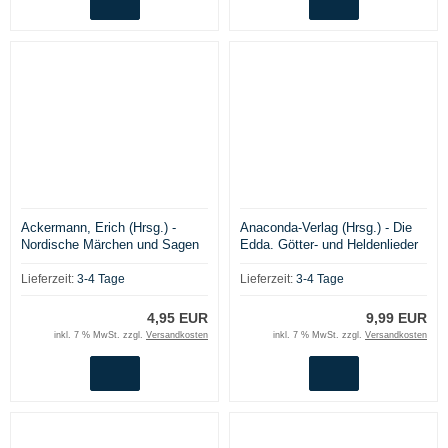
Ackermann, Erich (Hrsg.) -
Anaconda-Verlag (Hrsg.) - Die
Nordische Märchen und Sagen
Edda. Götter- und Heldenlieder
der Germanen (Leder-Ausgabe
mit Goldprägung)
Lieferzeit:
3-4 Tage
Lieferzeit:
3-4 Tage
4,95 EUR
9,99 EUR
inkl. 7 % MwSt. zzgl.
Versandkosten
inkl. 7 % MwSt. zzgl.
Versandkosten