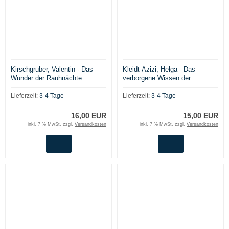
Kirschgruber, Valentin - Das
Kleidt-Azizi, Helga - Das
Wunder der Rauhnächte.
verborgene Wissen der
Märchen, Bräuche & Rituale für
indogermanischen Priester.
die innere Einkehr
Weltenbaum und Runen. Edda
Lieferzeit:
3-4 Tage
Lieferzeit:
3-4 Tage
und Veda
16,00 EUR
15,00 EUR
inkl. 7 % MwSt. zzgl.
Versandkosten
inkl. 7 % MwSt. zzgl.
Versandkosten