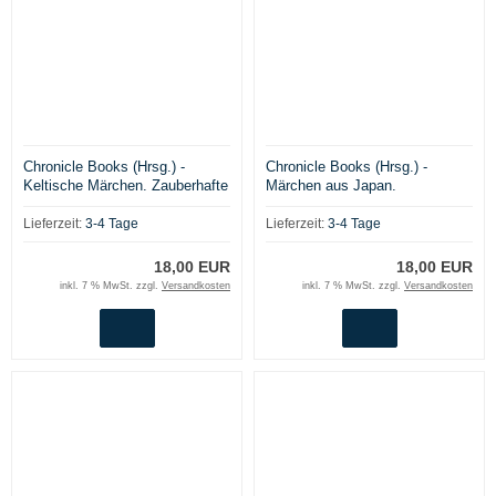
Chronicle Books (Hrsg.) -
Chronicle Books (Hrsg.) -
Keltische Märchen. Zauberhafte
Märchen aus Japan.
Märchen und Geschichten aus
Traditionelle Volksmärchen von
Irland, Schottland, der Bretagne
Monstern und Magie
Lieferzeit:
3-4 Tage
Lieferzeit:
3-4 Tage
und Wales
18,00 EUR
18,00 EUR
inkl. 7 % MwSt. zzgl.
Versandkosten
inkl. 7 % MwSt. zzgl.
Versandkosten