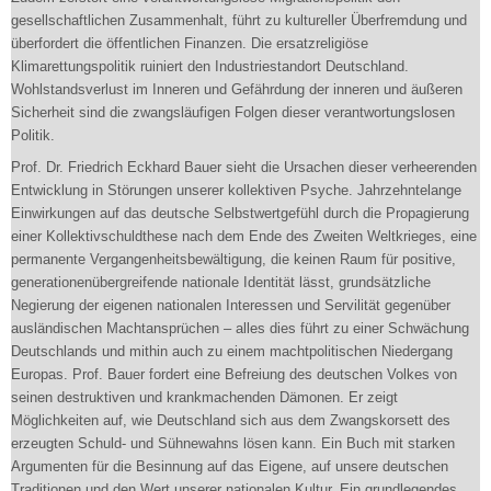
gesellschaftlichen Zusammenhalt, führt zu kultureller Überfremdung und
überfordert die öffentlichen Finanzen. Die ersatzreligiöse
Klimarettungspolitik ruiniert den Industriestandort Deutschland.
Wohlstandsverlust im Inneren und Gefährdung der inneren und äußeren
Sicherheit sind die zwangsläufigen Folgen dieser verantwortungslosen
Politik.
Prof. Dr. Friedrich Eckhard Bauer sieht die Ursachen dieser verheerenden
Entwicklung in Störungen unserer kollektiven Psyche. Jahrzehntelange
Einwirkungen auf das deutsche Selbstwertgefühl durch die Propagierung
einer Kollektivschuldthese nach dem Ende des Zweiten Weltkrieges, eine
permanente Vergangenheitsbewältigung, die keinen Raum für positive,
generationenübergreifende nationale Identität lässt, grundsätzliche
Negierung der eigenen nationalen Interessen und Servilität gegenüber
ausländischen Machtansprüchen – alles dies führt zu einer Schwächung
Deutschlands und mithin auch zu einem machtpolitischen Niedergang
Europas. Prof. Bauer fordert eine Befreiung des deutschen Volkes von
seinen destruktiven und krankmachenden Dämonen. Er zeigt
Möglichkeiten auf, wie Deutschland sich aus dem Zwangskorsett des
erzeugten Schuld- und Sühnewahns lösen kann. Ein Buch mit starken
Argumenten für die Besinnung auf das Eigene, auf unsere deutschen
Traditionen und den Wert unserer nationalen Kultur. Ein grundlegendes