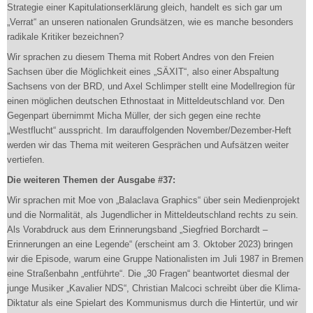
Strategie einer Kapitulationserklärung gleich, handelt es sich gar um
„Verrat“ an unseren nationalen Grundsätzen, wie es manche besonders
radikale Kritiker bezeichnen?
Wir sprachen zu diesem Thema mit Robert Andres von den Freien
Sachsen über die Möglichkeit eines „SÄXIT“, also einer Abspaltung
Sachsens von der BRD, und Axel Schlimper stellt eine Modellregion für
einen möglichen deutschen Ethnostaat in Mitteldeutschland vor. Den
Gegenpart übernimmt Micha Müller, der sich gegen eine rechte
„Westflucht“ ausspricht. Im darauffolgenden November/Dezember-Heft
werden wir das Thema mit weiteren Gesprächen und Aufsätzen weiter
vertiefen.
Die weiteren Themen der Ausgabe #37:
Wir sprachen mit Moe von „Balaclava Graphics“ über sein Medienprojekt
und die Normalität, als Jugendlicher in Mitteldeutschland rechts zu sein.
Als Vorabdruck aus dem Erinnerungsband „Siegfried Borchardt –
Erinnerungen an eine Legende“ (erscheint am 3. Oktober 2023) bringen
wir die Episode, warum eine Gruppe Nationalisten im Juli 1987 in Bremen
eine Straßenbahn „entführte“. Die „30 Fragen“ beantwortet diesmal der
junge Musiker „Kavalier NDS“, Christian Malcoci schreibt über die Klima-
Diktatur als eine Spielart des Kommunismus durch die Hintertür, und wir