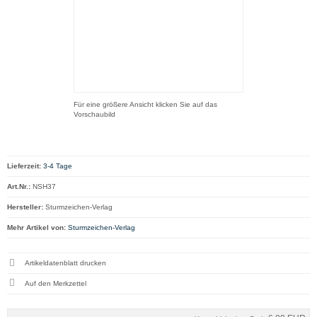
Für eine größere Ansicht klicken Sie auf das
Vorschaubild
Lieferzeit:
3-4 Tage
Art.Nr.:
NSH37
Hersteller:
Sturmzeichen-Verlag
Mehr Artikel von:
Sturmzeichen-Verlag
Artikeldatenblatt drucken