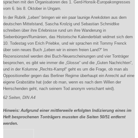
sprachen mit den Organisatoren des 1. Gerd-Honsik-Europakongresses
vom 6. bis 8. Oktober in Ungarn.
In der Rubrik „Leben“ bringen wir ein paar launige Anekdoten aus dem
deutschen Mittelstand, Sascha Krolzig und Sebastian Schmidtke
schreiben über ihre Erlebnisse rund um ihre Wanderung in
Siebenbürgen/Rumänien, das Historische Kalenderblatt widmet sich dem
10. Todestag von Erich Priebke, und wir sprachen mit Tommy Frenck
über sein neues Buch „Leben wir in einem freien Land?“ Im
Rezensionsteil werden drei Buch-Neuerscheinungen und vier Tonträger
besprochen, es gibt wie immer die „Glosse“ und die „Guten Nachrichten“,
und in der Kolumne „Rechts-Kampf“ geht es um die Frage, ob man als
Oppositioneller gegen das Berliner Regime überhaupt ein Anrecht auf eine
eigene Grabstätte hat (oder ob man, wenn es nach dem Willen der
Herrschenden geht, nach seinem Tod anonym verscharrt wird).
62 Seiten, DIN A4
Hinweis: Aufgrund einer mittlerweile erfolgten Indizierung eines im
Heft besprochenen Tonträgers mussten die Seiten 50/51 entfernt
werden.