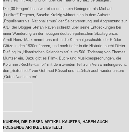
Interview mit Alex und Olli über die Plattform „Harz verteidigen“.
Die „30 Fragen“ beantwortet diesmal kein Geringerer als Michael
„Lunikoff“ Regener, Sascha Krolzig widmet sich in dem Aufsatz
„Populismus vs. Nationalismus“ der Selbstverortung und Abgrenzung zur
AfD, der Blogger Stefan Raven schreibt über seine Entdeckungen bei
einer Wanderung an der heutigen deutsch-polnischen Staatsgrenze,
Arndt-Heinz Marx nimmt uns mit in die Kriminalgeschichte der Brüder
Götze in den 1930er-Jahren, und noch tiefer in die Historie taucht Dieter
Riefling im „Historischen Kalenderblatt“ zum 500. Todestag von Thomas
Müntzer ein. Dazu gibt es Film-, Buch- und Musikbesprechungen, die
Kolumne „Rechts-Kampf“ mit dem zweiten Teil zum Versammlungsrecht,
den „Seitenhieb“ von Gottfried Küssel und natürlich auch wieder unsere
„Guten Nachrichten“.
KUNDEN, DIE DIESEN ARTIKEL KAUFTEN, HABEN AUCH
FOLGENDE ARTIKEL BESTELLT: