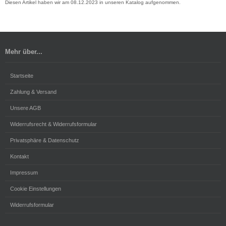
Diesen Artikel haben wir am 08.12.2023 in unseren Katalog aufgenommen.
Mehr über...
Startseite
Zahlung & Versand
Unsere AGB
Widerrufsrecht & Widerrufsformular
Privatsphäre & Datenschutz
Kontakt
Impressum
Cookie Einstellungen
Widerrufsformular