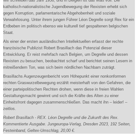
Wir schreiben das Jahr 1936, und in Belgien ist das Maß voll: Die
katholisch-nationalistische Jugendbewegung der Rexisten erhebt sich
gegen Korruption, parlamentarische Abgehobenheit und soziale
Verwahrlosung. Unter ihrem jungen Führer Léon Degrelle sorgt Rex für ein
Erdbeben im politisch ebenso wie kulturell tief gespaltenen belgischen
Staat.
Als einer der ersten ausländischen Intellektuellen erfasst der rechte
französische Publizist Robert Brasillach das Potenzial dieser
Entwicklung. Er reist mehrfach nach Belgien, um Degrelle und dessen
Rexisten zu besuchen, beobachtet scharf und berichtet seinen Lesern in
mitreißendem Ton, was sich beim nördlichen Nachbarn zuträgt.
Brasillachs Augenzeugenbericht vom Höhepunkt einer nonkonformen
rechten Graswurzelbewegung erzählt meisterhaft von den Gefahren, die
einer parteipolitischen Rechten drohen, wenn diese in freien Wahlen
Gestaltungsmacht gewinnt und sich die Kräfte des Alten zu einer
Einheitsfront dagegen zusammenschließen. Das macht ihn – leider! –
zeitlos.
Robert Brasillach - REX. Léon Degrelle und die Zukunft des Rex.
Kommentierte Ausgabe. Jungeuropa-Verlag, Dresden 2023, 192 Seiten,
Festeinband, Geltex-Umschlag, 20,00 €.