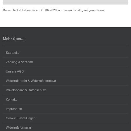
Diesen Artikel haben wir am 20.06.2023 in unseren Katalog aufgenommen.
Mehr über...
Startseite
Zahlung & Versand
Unsere AGB
Widerrufsrecht & Widerrufsformular
Privatsphäre & Datenschutz
Kontakt
Impressum
Cookie Einstellungen
Widerrufsformular