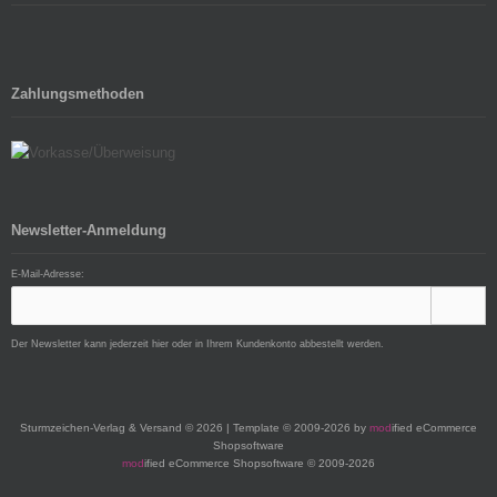
Zahlungsmethoden
Newsletter-Anmeldung
E-Mail-Adresse:
Der Newsletter kann jederzeit hier oder in Ihrem Kundenkonto abbestellt werden.
Sturmzeichen-Verlag & Versand © 2026 | Template © 2009-2026 by
mod
ified eCommerce
Shopsoftware
mod
ified eCommerce Shopsoftware © 2009-2026