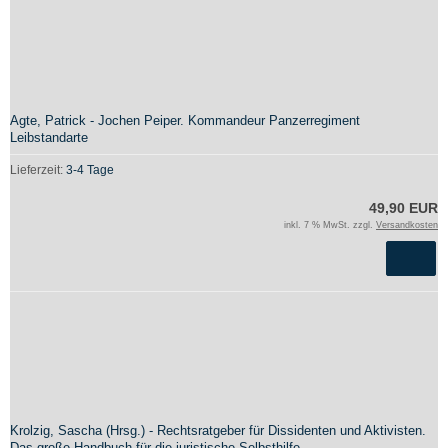
Agte, Patrick - Jochen Peiper. Kommandeur Panzerregiment
Leibstandarte
Lieferzeit:
3-4 Tage
49,90 EUR
inkl. 7 % MwSt. zzgl.
Versandkosten
Krolzig, Sascha (Hrsg.) - Rechtsratgeber für Dissidenten und Aktivisten.
Das große Handbuch für die juristische Selbsthilfe