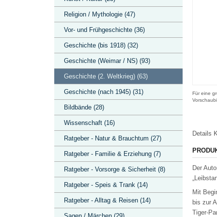
Religion / Mythologie (47)
Vor- und Frühgeschichte (36)
Geschichte (bis 1918) (32)
Geschichte (Weimar / NS) (93)
Geschichte (2. Weltkrieg) (63)
Geschichte (nach 1945) (31)
Für eine gr
Vorschaubi
Bildbände (28)
Wissenschaft (16)
Details
K
Ratgeber - Natur & Brauchtum (27)
PRODU
Ratgeber - Familie & Erziehung (7)
Der Auto
Ratgeber - Vorsorge & Sicherheit (8)
„Leibsta
Ratgeber - Speis & Trank (14)
Mit Begi
Ratgeber - Alltag & Reisen (14)
bis zur 
Tiger-Pa
Sagen / Märchen (29)