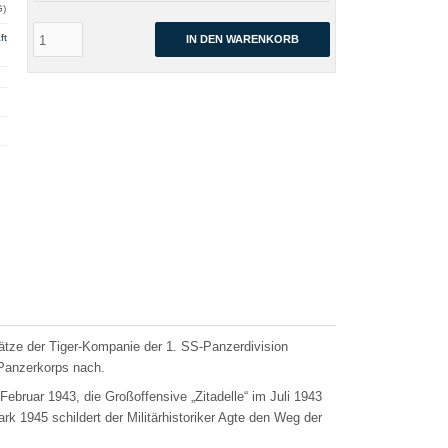
G)
ft
IN DEN WARENKORB
ätze der Tiger-Kompanie der 1. SS-Panzerdivision
-Panzerkorps nach.
ebruar 1943, die Großoffensive „Zitadelle“ im Juli 1943
1945 schildert der Militärhistoriker Agte den Weg der