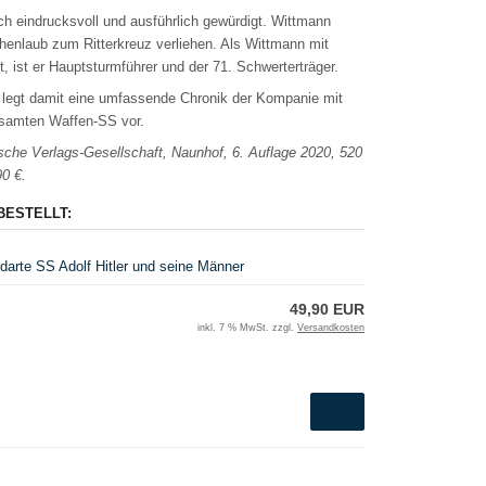
h eindrucksvoll und ausführlich gewürdigt. Wittmann
chenlaub zum Ritterkreuz verliehen. Als Wittmann mit
 ist er Hauptsturmführer und der 71. Schwerterträger.
 legt damit eine umfassende Chronik der Kompanie mit
esamten Waffen-SS vor.
tsche Verlags-Gesellschaft, Naunhof, 6. Auflage 2020, 520
0 €.
BESTELLT:
arte SS Adolf Hitler und seine Männer
49,90 EUR
inkl. 7 % MwSt. zzgl.
Versandkosten