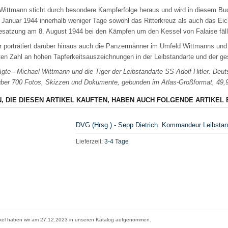
Wittmann sticht durch besondere Kampferfolge heraus und wird in diesem Buc
m Januar 1944 innerhalb weniger Tage sowohl das Ritterkreuz als auch das Ei
esatzung am 8. August 1944 bei den Kämpfen um den Kessel von Falaise fällt,
r porträtiert darüber hinaus auch die Panzermänner im Umfeld Wittmanns und
ten Zahl an hohen Tapferkeitsauszeichnungen in der Leibstandarte und der g
Agte - Michael Wittmann und die Tiger der Leibstandarte SS Adolf Hitler. Deu
über 700 Fotos, Skizzen und Dokumente, gebunden im Atlas-Großformat, 49,9
, DIE DIESEN ARTIKEL KAUFTEN, HABEN AUCH FOLGENDE ARTIKEL 
DVG (Hrsg.) - Sepp Dietrich. Kommandeur Leibstand
Lieferzeit:
3-4 Tage
ikel haben wir am 27.12.2023 in unseren Katalog aufgenommen.