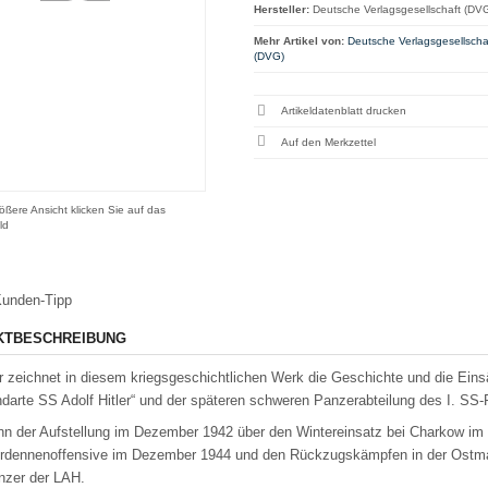
Hersteller:
Deutsche Verlagsgesellschaft (DV
Mehr Artikel von:
Deutsche Verlagsgesellscha
(DVG)
Artikeldatenblatt drucken
ößere Ansicht klicken Sie auf das
ld
unden-Tipp
KTBESCHREIBUNG
r zeichnet in diesem kriegsgeschichtlichen Werk die Geschichte und die Eins
ndarte SS Adolf Hitler“ und der späteren schweren Panzerabteilung des I. SS
nn der Aufstellung im Dezember 1942 über den Wintereinsatz bei Charkow im F
Ardennenoffensive im Dezember 1944 und den Rückzugskämpfen in der Ostmark 
nzer der LAH.