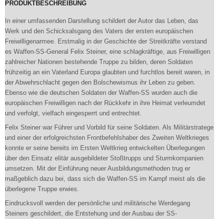
PRODUKTBESCHREIBUNG
In einer umfassenden Darstellung schildert der Autor das Leben, das
Werk und den Schicksalsgang des Vaters der ersten europäischen
Freiwilligenarmee. Erstmalig in der Geschichte der Streitkräfte verstand
es Waffen-SS-General Felix Steiner, eine schlagkräftige, aus Freiwilligen
zahlreicher Nationen bestehende Truppe zu bilden, deren Soldaten
frühzeitig an ein Vaterland Europa glaubten und furchtlos bereit waren, in
der Abwehrschlacht gegen den Bolschewismus ihr Leben zu geben.
Ebenso wie die deutschen Soldaten der Waffen-SS wurden auch die
europäischen Freiwilligen nach der Rückkehr in ihre Heimat verleumdet
und verfolgt, vielfach eingesperrt und entrechtet.
Felix Steiner war Führer und Vorbild für seine Soldaten. Als Militärstratege
und einer der erfolgreichsten Frontbefehlshaber des Zweiten Weltkrieges
konnte er seine bereits im Ersten Weltkrieg entwickelten Überlegungen
über den Einsatz elitär ausgebildeter Stoßtrupps und Sturmkompanien
umsetzen. Mit der Einführung neuer Ausbildungsmethoden trug er
maßgeblich dazu bei, dass sich die Waffen-SS im Kampf meist als die
überlegene Truppe erwies.
Eindrucksvoll werden der persönliche und militärische Werdegang
Steiners geschildert, die Entstehung und der Ausbau der SS-