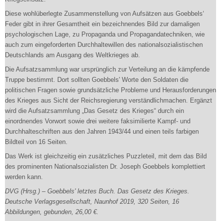
Diese wohlüberlegte Zusammenstellung von Aufsätzen aus Goebbels‘
Feder gibt in ihrer Gesamtheit ein bezeichnendes Bild zur damaligen
psychologischen Lage, zu Propaganda und Propagandatechniken, wie
auch zum eingeforderten Durchhaltewillen des nationalsozialistischen
Deutschlands am Ausgang des Weltkrieges ab.
Die Aufsatzsammlung war ursprünglich zur Verteilung an die kämpfende
Truppe bestimmt. Dort sollten Goebbels' Worte den Soldaten die
politischen Fragen sowie grundsätzliche Probleme und Herausforderungen
des Krieges aus Sicht der Reichsregierung verständlichmachen. Ergänzt
wird die Aufsatzsammlung „Das Gesetz des Krieges“ durch ein
einordnendes Vorwort sowie drei weitere faksimilierte Kampf- und
Durchhalteschriften aus den Jahren 1943/44 und einen teils farbigen
Bildteil von 16 Seiten.
Das Werk ist gleichzeitig ein zusätzliches Puzzleteil, mit dem das Bild
des prominenten Nationalsozialisten Dr. Joseph Goebbels komplettiert
werden kann.
DVG (Hrsg.) – Goebbels' letztes Buch. Das Gesetz des Krieges.
Deutsche Verlagsgesellschaft, Naunhof 2019, 320 Seiten, 16
Abbildungen, gebunden, 26,00 €.