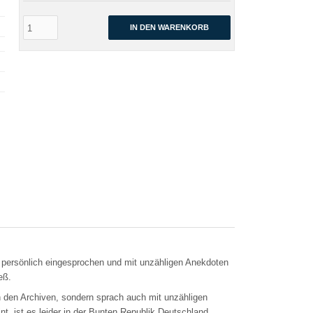
IN DEN WARENKORB
ch persönlich eingesprochen und mit unzähligen Anekdoten
eß.
in den Archiven, sondern sprach auch mit unzähligen
 ist es leider in der Bunten Republik Deutschland