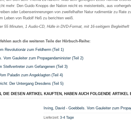
cht mehr: Den Guido Knopps der Nation reicht es meistenteils, aus vorhergeh
eiben oder Lebenserinnerungen von zweifelhafter Natur rudimentär zu Rate z
um Leben von Rudolf Heß zu berichten weiß.
er 55 Minuten, 1 Audio-CD, Hülle in DVD-Format, mit 16-seitigem Begleitheft
fehlen auch die weiteren Teile der Hörbuch-Reihe:
Vom Revolutionär zum Feldherrn (Teil 1)
. Vom Gauleiter zum Propagandaminister (Teil 2)
 Stellvertreter zum Gefangenen (Teil 3)
Vom Paladin zum Angeklagten (Teil 4)
pricht: Der Untergang Dresdens (Teil 5)
, DIE DIESEN ARTIKEL KAUFTEN, HABEN AUCH FOLGENDE ARTIKEL 
Irving, David - Goebbels. Vom Gauleiter zum Propa
Lieferzeit:
3-4 Tage