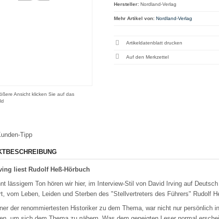
Hersteller:
Nordland-Verlag
Mehr Artikel von:
Nordland-Verlag
Artikeldatenblatt drucken
ößere Ansicht klicken Sie auf das
ld
unden-Tipp
KTBESCHREIBUNG
ving liest Rudolf Heß-Hörbuch
nt lässigem Ton hören wir hier, im Interview-Stil von David Irving auf Deuts
rt, vom Leben, Leiden und Sterben des "Stellvertreters des Führers" Rudolf H
einer der renommiertesten Historiker zu dem Thema, war nicht nur persönlich 
en, um sich dem Thema zu nähern. Was dem geneigten Leser normal erscheint,