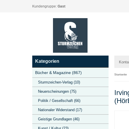
Kundengruppe:
Gast
Kategorien
Konta
Bücher & Magazine (867)
Startseite
Sturmzeichen-Verlag (10)
Irvi
Neuerscheinungen (75)
(Hör
Politik / Gesellschaft (66)
Nationaler Widerstand (17)
Geistige Grundlagen (46)
Kunst / Kultur (23)