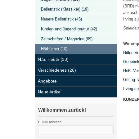
(BRD) ni
Belletristik (Klassiker) (19)
abzuschr
Neuere Belletristik (45)
Irving z
Spieldau
Kinder- und Jugendliteratur (42)
Zeitschriften / Magazine (69)
Wir emp
Hörbücher (10)
Hitler. 
N.S. Heute (33)
Goebbels
Verschiedenes (26)
Heß. Vom
Göring. 
Angebote
Irving s
Neue Artikel
KUNDEN
Willkommen zurück!
E-Mail-Adresse: