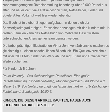
zusammengetragene Rätselsammlung beherbergt über 2.000 Rätsel aus
alter und neuer Zeit, viele Rätselgeschichten, Rätselbilder, Lieder und
Spiele. Altes Volkshut wird hier wieder lebendig.
Das Buch ist in sieben Stiegen aufgebaut, in denen sich der
Schwierigkeitsgrad steigert. Es wächst sozusagen mit den Kindern mit. In
großen Familien kann das Rätselbuch von mehreren Geschwistern
unterschiedlichen Alters gemeinsam genutzt werden.
Die farbenprächtigen Illustrationen Viktor John von Jablonskis machen es
gleichzeitig zu einem anschaulichen Bilderbuch. Ein Quellenverzeichnis
mit über 200 Titeln rundet das Werk ab und regt Eltern und Erzieher zum
Weitersuchen an.
Für Kinder ab 5 Jahren.
Paula Walendy - Das Siebenstiegen Rätselhaus. Eine große
Rätselsammlung. Kinderland-Verlag, Mönchengladbach und Vlotho a.d.
Weser 1979, 286 Seiten, durchgängig farbig illustriert mit 375 Zeichungen,
Festeinband, Sonderpreis 10,00 €.
KUNDEN, DIE DIESEN ARTIKEL KAUFTEN, HABEN AUCH
FOLGENDE ARTIKEL BESTELLT: