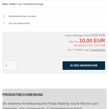
Mehr Artikel von:
Kinderland-Verlag
Artikeldatenblatt drucken
19,00 EUR
Unser bisheriger Preis
10,00 EUR
Jetzt nur
Sie sparen 47% / 9,00 EUR
inkl. 7 % MwSt. zzgl.
Versandkosten
IN DEN WARENKORB
PRODUKTBESCHREIBUNG
Die erfahrene Kinderbuchautorin Paula Walendy macht Wissen zum
Vergnügen. Ihre umfangreiche, in jahrzehntelanger Arbeit