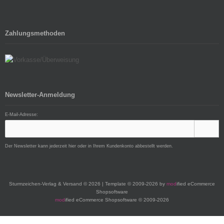
Zahlungsmethoden
Newsletter-Anmeldung
E-Mail-Adresse:
Der Newsletter kann jederzeit hier oder in Ihrem Kundenkonto abbestellt werden.
Sturmzeichen-Verlag & Versand © 2026 | Template © 2009-2026 by
mod
ified eCommerce
Shopsoftware
mod
ified eCommerce Shopsoftware © 2009-2026