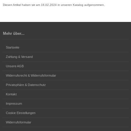
Diesen Artikel haben wir am 16.02.2024 in unseren Katalog aufgenommen.
Mehr über...
Startseite
Zahlung & Versand
Unsere AGB
Widerrufsrecht & Widerrufsformular
Privatsphäre & Datenschutz
Kontakt
Impressum
Cookie Einstellungen
Widerrufsformular