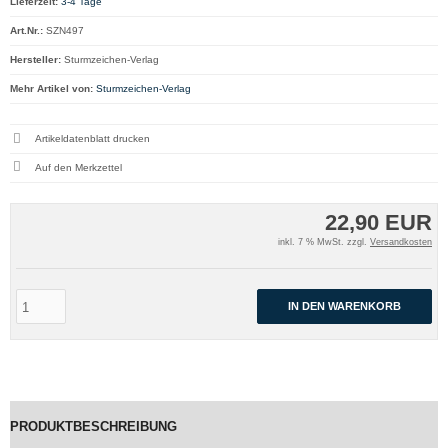
Lieferzeit:
3-4 Tage
Art.Nr.:
SZN497
Hersteller:
Sturmzeichen-Verlag
Mehr Artikel von:
Sturmzeichen-Verlag
Artikeldatenblatt drucken
22,90 EUR
inkl. 7 % MwSt. zzgl.
Versandkosten
IN DEN WARENKORB
PRODUKTBESCHREIBUNG