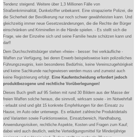
Tendenz steigend. Weitere über 1,3 Millionen Fälle von
Straßenkriminalität, Dunkelziffer unbekannt. Eine strapazierte Polizei, die
die Sicherheit der Bevölkerung nur noch schwer gewährleisten kann. Und
gleichzeitig immer neue Gesetzesänderungen, die die Rechte der Bürger
einschränken und Kriminellen in die Hände spielen. - Es stellt sich die
Frage, wie der Einzelne sich und seine Familie heute schützen kann und
darf!
Dem Durchschnittsbürger stehen »freie« - besser: frei verkäufliche -
Waffen zur Verfügung, bei deren Erwerb beispielsweise kein polizeiliches
Führungszeugnis, kein besonderes Bedürfnis, keine Vereinszugehörigkeit
und keine Sachkunde nachgewiesen werden muss und zumeist auch
keine Registrierung erfolgt.
Eine Kaufentscheidung erfordert jedoch
produktbezogene und rechtliche Vorüberlegungen!
Dieses Buch greift auf 95 Seiten mit rund 30 Bildern aus der Masse der
freien Waffen solche heraus, die sinnvoll, wirksam sowie - im Notwehrfall
- erlaubt sind und gibt 15 konkrete Empfehlungen für den Einsatz zu
Hause, im Auto oder unterwegs. Es erläutert zahlreiche Produktdetails
und Varianten sowie Funktionsweise, Einsatzbereich, Handhabung,
Anwendungsrisiken, rechtliche Aspekte, Kosten und Fragen zum Kauf;
dabei wird auch deutlich, welche Verteidigungsmittel für Minderjährige