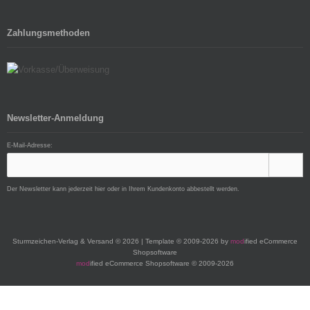
Zahlungsmethoden
Newsletter-Anmeldung
E-Mail-Adresse:
Der Newsletter kann jederzeit hier oder in Ihrem Kundenkonto abbestellt werden.
Sturmzeichen-Verlag & Versand © 2026 | Template © 2009-2026 by
mod
ified eCommerce
Shopsoftware
mod
ified eCommerce Shopsoftware © 2009-2026