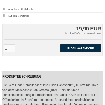
Artikeldatenblatt drucken
19,90 EUR
inkl. 7 % MwSt. zzgl.
Versandkosten
IN DEN WARENKORB
PRODUKTBESCHREIBUNG
Die Oera-Linda-Chronik oder Oera-Linda-Handschrift (OLH) wurde 1872
von dem Niederländer Jan Ottema (1804-1879) als uralte
Familienüberlieferung der friesländischen Familie Over de Linden der
Öffentlichkeit in Buchform präsentiert. Aufgrund ihres unglaublichen
Inhaltes wurde sie seit ihrem Erscheinen bereits als Fälschung abgetan.