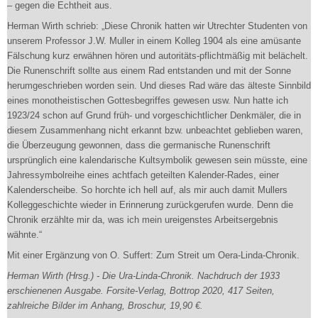
– gegen die Echtheit aus.
Herman Wirth schrieb: „Diese Chronik hatten wir Utrechter Studenten von
unserem Professor J.W. Muller in einem Kolleg 1904 als eine amüsante
Fälschung kurz erwähnen hören und autoritäts-pflichtmäßig mit belächelt.
Die Runenschrift sollte aus einem Rad entstanden und mit der Sonne
herumgeschrieben worden sein. Und dieses Rad wäre das älteste Sinnbild
eines monotheistischen Gottesbegriffes gewesen usw. Nun hatte ich
1923/24 schon auf Grund früh- und vorgeschichtlicher Denkmäler, die in
diesem Zusammenhang nicht erkannt bzw. unbeachtet geblieben waren,
die Überzeugung gewonnen, dass die germanische Runenschrift
ursprünglich eine kalendarische Kultsymbolik gewesen sein müsste, eine
Jahressymbolreihe eines achtfach geteilten Kalender-Rades, einer
Kalenderscheibe. So horchte ich hell auf, als mir auch damit Mullers
Kolleggeschichte wieder in Erinnerung zurückgerufen wurde. Denn die
Chronik erzählte mir da, was ich mein ureigenstes Arbeitsergebnis
wähnte.“
Mit einer Ergänzung von O. Suffert: Zum Streit um Oera-Linda-Chronik.
Herman Wirth (Hrsg.) - Die Ura-Linda-Chronik. Nachdruch der 1933
erschienenen Ausgabe. Forsite-Verlag, Bottrop 2020, 417 Seiten,
zahlreiche Bilder im Anhang, Broschur, 19,90 €.