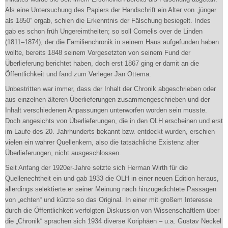
Als eine Untersuchung des Papiers der Handschrift ein Alter von „jünger
als 1850“ ergab, schien die Erkenntnis der Fälschung besiegelt. Indes
gab es schon früh Ungereimtheiten; so soll Cornelis over de Linden
(1811–1874), der die Familienchronik in seinem Haus aufgefunden haben
wollte, bereits 1848 seinem Vorgesetzten von seinem Fund der
Überlieferung berichtet haben, doch erst 1867 ging er damit an die
Öffentlichkeit und fand zum Verleger Jan Ottema.
Unbestritten war immer, dass der Inhalt der Chronik abgeschrieben oder
aus einzelnen älteren Überlieferungen zusammengeschrieben und der
Inhalt verschiedenen Anpassungen unterworfen worden sein musste.
Doch angesichts von Überlieferungen, die in den OLH erscheinen und erst
im Laufe des 20. Jahrhunderts bekannt bzw. entdeckt wurden, erschien
vielen ein wahrer Quellenkern, also die tatsächliche Existenz alter
Überlieferungen, nicht ausgeschlossen.
Seit Anfang der 1920er-Jahre setzte sich Herman Wirth für die
Quellenechtheit ein und gab 1933 die OLH in einer neuen Edition heraus,
allerdings selektierte er seiner Meinung nach hinzugedichtete Passagen
von „echten“ und kürzte so das Original. In einer mit großem Interesse
durch die Öffentlichkeit verfolgten Diskussion von Wissenschaftlern über
die „Chronik“ sprachen sich 1934 diverse Koriphäen – u.a. Gustav Neckel