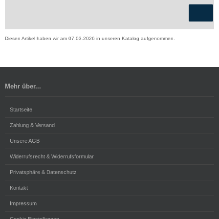
Diesen Artikel haben wir am 07.03.2026 in unseren Katalog aufgenommen.
Mehr über...
Startseite
Zahlung & Versand
Unsere AGB
Widerrufsrecht & Widerrufsformular
Privatsphäre & Datenschutz
Kontakt
Impressum