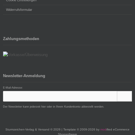
Cookie Einstellungen
Widerrufsformular
Zahlungsmethoden
Newsletter-Anmeldung
E-Mail-Adresse:
Der Newsletter kann jederzeit hier oder in Ihrem Kundenkonto abbestellt werden.
Sturmzeichen-Verlag & Versand © 2026 | Template © 2009-2026 by
mod
ified eCommerce
Shopsoftware