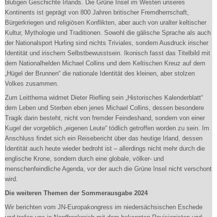
blutigen Geschichte Irlands. Die Grüne Insel im Westen unseres
Kontinents ist geprägt von 800 Jahren britischer Fremdherrschaft,
Bürgerkriegen und religiösen Konflikten, aber auch von uralter keltischer
Kultur, Mythologie und Traditionen. Sowohl die gälische Sprache als auch
der Nationalsport Hurling sind nichts Triviales, sondern Ausdruck irischer
Identität und irischem Selbstbewusstsein. Ikonisch fasst das Titelbild mit
dem Nationalhelden Michael Collins und dem Keltischen Kreuz auf dem
„Hügel der Brunnen“ die nationale Identität des kleinen, aber stolzen
Volkes zusammen.
Zum Leitthema widmet Dieter Riefling sein „Historisches Kalenderblatt“
dem Leben und Sterben eben jenes Michael Collins, dessen besondere
Tragik darin besteht, nicht von fremder Feindeshand, sondern von einer
Kugel der vorgeblich „eigenen Leute“ tödlich getroffen worden zu sein. Im
Anschluss findet sich ein Reisebericht über das heutige Irland, dessen
Identität auch heute wieder bedroht ist – allerdings nicht mehr durch die
englische Krone, sondern durch eine globale, völker- und
menschenfeindliche Agenda, vor der auch die Grüne Insel nicht verschont
wird.
Die weiteren Themen der Sommerausgabe 2024
Wir berichten vom JN-Europakongress im niedersächsischen Eschede