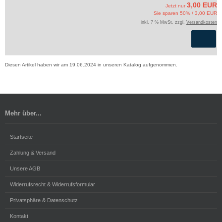
3,00 EUR
Jetzt nur
Sie sparen 50% / 3,00 EUR
inkl. 7 % MwSt. zzgl.
Versandkosten
Diesen Artikel haben wir am 19.06.2024 in unseren Katalog aufgenommen.
Mehr über...
Startseite
Zahlung & Versand
Unsere AGB
Widerrufsrecht & Widerrufsformular
Privatsphäre & Datenschutz
Kontakt