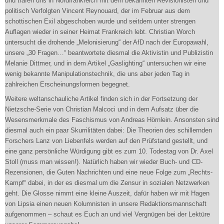
und trafen uns in Nordfrankreich mit dem bekannten Revisionisten und
politisch Verfolgten Vincent Reynouard, der im Februar aus dem
schottischen Exil abgeschoben wurde und seitdem unter strengen
Auflagen wieder in seiner Heimat Frankreich lebt. Christian Worch
untersucht die drohende „Melonisierung“ der AfD nach der Europawahl,
unsere „30 Fragen…“ beantwortete diesmal die Aktivistin und Publizistin
Melanie Dittmer, und in dem Artikel „Gaslighting“ untersuchen wir eine
wenig bekannte Manipulationstechnik, die uns aber jeden Tag in
zahlreichen Erscheinungsformen begegnet.
Weitere weltanschauliche Artikel finden sich in der Fortsetzung der
Nietzsche-Serie von Christian Malcoci und in dem Aufsatz über die
Wesensmerkmale des Faschismus von Andreas Hörnlein. Ansonsten sind
diesmal auch ein paar Skurrilitäten dabei: Die Theorien des schillernden
Forschers Lanz von Liebenfels werden auf den Prüfstand gestellt, und
eine ganz persönliche Würdigung gibt es zum 10. Todestag von Dr. Axel
Stoll (muss man wissen!). Natürlich haben wir wieder Buch- und CD-
Rezensionen, die Guten Nachrichten und eine neue Folge zum „Rechts-
Kampf“ dabei, in der es diesmal um die Zensur in sozialen Netzwerken
geht. Die Glosse nimmt eine kleine Auszeit, dafür haben wir mit Hagen
von Lipsia einen neuen Kolumnisten in unsere Redaktionsmannschaft
aufgenommen – schaut es Euch an und viel Vergnügen bei der Lektüre