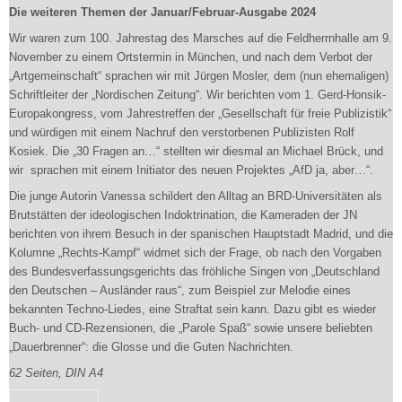
Die weiteren Themen der Januar/Februar-Ausgabe 2024
Wir waren zum 100. Jahrestag des Marsches auf die Feldherrnhalle am 9.
November zu einem Ortstermin in München, und nach dem Verbot der
„Artgemeinschaft“ sprachen wir mit Jürgen Mosler, dem (nun ehemaligen)
Schriftleiter der „Nordischen Zeitung“. Wir berichten vom 1. Gerd-Honsik-
Europakongress, vom Jahrestreffen der „Gesellschaft für freie Publizistik“
und würdigen mit einem Nachruf den verstorbenen Publizisten Rolf
Kosiek. Die „30 Fragen an…“ stellten wir diesmal an Michael Brück, und
wir sprachen mit einem Initiator des neuen Projektes „AfD ja, aber…“.
Die junge Autorin Vanessa schildert den Alltag an BRD-Universitäten als
Brutstätten der ideologischen Indoktrination, die Kameraden der JN
berichten von ihrem Besuch in der spanischen Hauptstadt Madrid, und die
Kolumne „Rechts-Kampf“ widmet sich der Frage, ob nach den Vorgaben
des Bundesverfassungsgerichts das fröhliche Singen von „Deutschland
den Deutschen – Ausländer raus“, zum Beispiel zur Melodie eines
bekannten Techno-Liedes, eine Straftat sein kann. Dazu gibt es wieder
Buch- und CD-Rezensionen, die „Parole Spaß“ sowie unsere beliebten
„Dauerbrenner“: die Glosse und die Guten Nachrichten.
62 Seiten, DIN A4