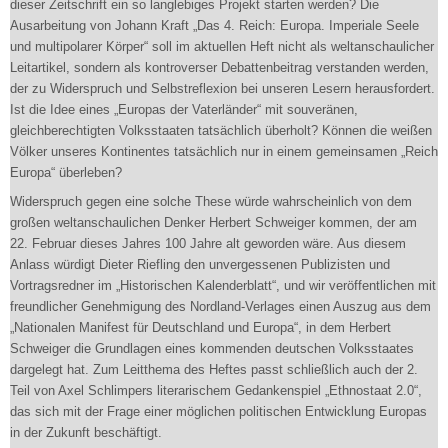
dieser Zeitschrift ein so langlebiges Projekt starten werden? Die
Ausarbeitung von Johann Kraft „Das 4. Reich: Europa. Imperiale Seele
und multipolarer Körper“ soll im aktuellen Heft nicht als weltanschaulicher
Leitartikel, sondern als kontroverser Debattenbeitrag verstanden werden,
der zu Widerspruch und Selbstreflexion bei unseren Lesern herausfordert.
Ist die Idee eines „Europas der Vaterländer“ mit souveränen,
gleichberechtigten Volksstaaten tatsächlich überholt? Können die weißen
Völker unseres Kontinentes tatsächlich nur in einem gemeinsamen „Reich
Europa“ überleben?
Widerspruch gegen eine solche These würde wahrscheinlich von dem
großen weltanschaulichen Denker Herbert Schweiger kommen, der am
22. Februar dieses Jahres 100 Jahre alt geworden wäre. Aus diesem
Anlass würdigt Dieter Riefling den unvergessenen Publizisten und
Vortragsredner im „Historischen Kalenderblatt“, und wir veröffentlichen mit
freundlicher Genehmigung des Nordland-Verlages einen Auszug aus dem
„Nationalen Manifest für Deutschland und Europa“, in dem Herbert
Schweiger die Grundlagen eines kommenden deutschen Volksstaates
dargelegt hat. Zum Leitthema des Heftes passt schließlich auch der 2.
Teil von Axel Schlimpers literarischem Gedankenspiel „Ethnostaat 2.0“,
das sich mit der Frage einer möglichen politischen Entwicklung Europas
in der Zukunft beschäftigt.