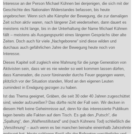
Interesse an der Person Michael Kühnen bei denjenigen, die sich mit der
Geschichte des Nationalen Widerstandes befassen, bis heute
ungebrochen: Wenn sich alte Kämpfer der Bewegung, die zur damaligen
Zeit schon aktiv waren, nach längerer Zeit wiedersehen, dann dauert es
meistens nicht lange, bis in der Unterhaltung der Name Michael Kühnen
fällt – meistens als Ausgangspunkt eines längeren Gesprächs über alte
Zeiten. Doch auch für viele „Nachgeborene“ sind diese wilden und
durchaus auch gefährlichen Jahre der Bewegung heute noch von
Interesse.
Dieses Kapitel soll zugleich eine Mahnung für die junge Generation von
Aktivisten sein, dass wir es nie wieder so weit kommen lassen dürfen,
dass Kameraden, die zuvor füreinander durchs Feuer gegangen waren,
plötzlich vor der Situation standen, Mord an den eigenen Leuten
zumindest in Erwägung gezogen zu haben.
Ist das Thema geeignet, Gräben, die seit 30 oder 40 Jahren zugeschüttet
sind, wieder aufzureißen? Das dürfte nicht der Fall sein. Wir decken in
diesem Heft keine Geheimnisse auf, denn für das interessierte Publikum
lagen bereits alle Fakten auf dem Tisch. Es gab den „Putsch“, die
„Spaltung“, den „Waffenstillstand“ und (nach Kühnens Tod) schließlich die
„Versöhnung“ – auch wenn es bei manchen beinahe eineinhalb Jahrzehnte
gedauert hat. Heute schlagen (fast) alle der Befragten versöhnliche und