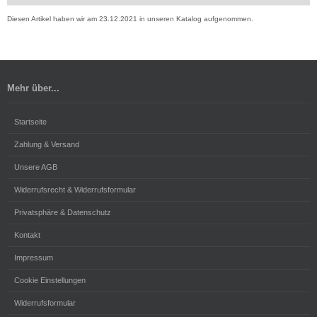
Diesen Artikel haben wir am 23.12.2021 in unseren Katalog aufgenommen.
Mehr über...
Startseite
Zahlung & Versand
Unsere AGB
Widerrufsrecht & Widerrufsformular
Privatsphäre & Datenschutz
Kontakt
Impressum
Cookie Einstellungen
Widerrufsformular