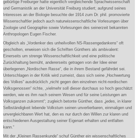
gebürtige Freiburger hatte eigentlich vergleichende Sprachwissenschaft
und Germanistik an der Universität Freiburg studiert; aufgrund seines
Interesses an der Biologie besuchte der 1914 zum Dr. phil. promovierte
Wissenschaftler jedoch auch naturwissenschaftliche Vorlesungen über
Zoologie und Geographie sowie Vorlesungen des seinerzeit bekannten
Anthropologen Eugen Fischer.
Obgleich als „Vordenker des unheilvollen NS-Rassengedankens“ oft
gescholten, erweisen sich die Schriften Günthers als ambivalent:
Einerseits um strenge Wissenschaftlichkeit und eine politische
Zurückhaltung bemüht, andererseits getragen von der Idee einer
überlegenen „Nordischen Rasse“, die in ihrem Bestand gefährdet sei.
Unterschlagen in der Kritik wird zumeist, dass sich seine „Hochwertung
des Volkes“ ausdrücklich „nicht gegen den einzelnen nicht-nordischen
Volksgenossen“ richte, „vielmehr soll dieser durchaus so hoch geschätzt
werden, wie es ihm nach seinem Wesen und für seine Leistungen am
Volksganzen zukommt“; zugleich betonte Günther, dass „jedes, in klarer
Selbständigkeit lebende Volkstum seinen unverlierbaren, einmaligen und
unvergleichbaren Wert hat, den es nur durch den Willen zur klaren und
entschiedenen Ausgestaltung seiner Eigenart erhalten und entfalten
kann.“
Mit der „Kleinen Rassenkunde“ schuf Günther ein wissenschaftliches