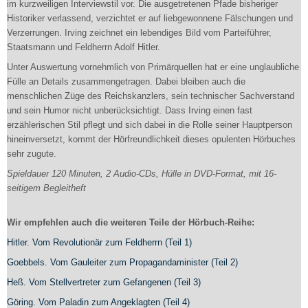
im kurzweiligen Interviewstil vor. Die ausgetretenen Pfade bisheriger
Historiker verlassend, verzichtet er auf liebgewonnene Fälschungen und
Verzerrungen. Irving zeichnet ein lebendiges Bild vom Parteiführer,
Staatsmann und Feldherrn Adolf Hitler.
Unter Auswertung vornehmlich von Primärquellen hat er eine unglaubliche
Fülle an Details zusammengetragen. Dabei bleiben auch die
menschlichen Züge des Reichskanzlers, sein technischer Sachverstand
und sein Humor nicht unberücksichtigt. Dass Irving einen fast
erzählerischen Stil pflegt und sich dabei in die Rolle seiner Hauptperson
hineinversetzt, kommt der Hörfreundlichkeit dieses opulenten Hörbuches
sehr zugute.
Spieldauer 120 Minuten, 2 Audio-CDs, Hülle in DVD-Format, mit 16-
seitigem Begleitheft
Wir empfehlen auch die weiteren Teile der Hörbuch-Reihe:
Hitler. Vom Revolutionär zum Feldherrn (Teil 1)
Goebbels. Vom Gauleiter zum Propagandaminister (Teil 2)
Heß. Vom Stellvertreter zum Gefangenen (Teil 3)
Göring. Vom Paladin zum Angeklagten (Teil 4)