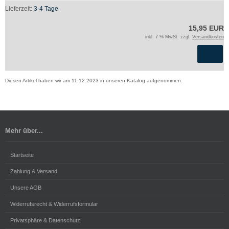
Lieferzeit:
3-4 Tage
15,95 EUR
inkl. 7 % MwSt. zzgl.
Versandkosten
Diesen Artikel haben wir am 11.12.2023 in unseren Katalog aufgenommen.
Mehr über...
Startseite
Zahlung & Versand
Unsere AGB
Widerrufsrecht & Widerrufsformular
Privatsphäre & Datenschutz