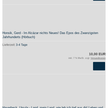
Honsik, Gerd - Im Alcázar nichts Neues! Das Epos des Zwanzigsten
Jahrhunderts (Hörbuch)
Lieferzeit:
3-4 Tage
10,00 EUR
inkl. 7 % MwSt. zzgl.
Versandkosten
Haverbeck, Ursula - Land, mein Land, wie leb ich tief aus dir! Leben und