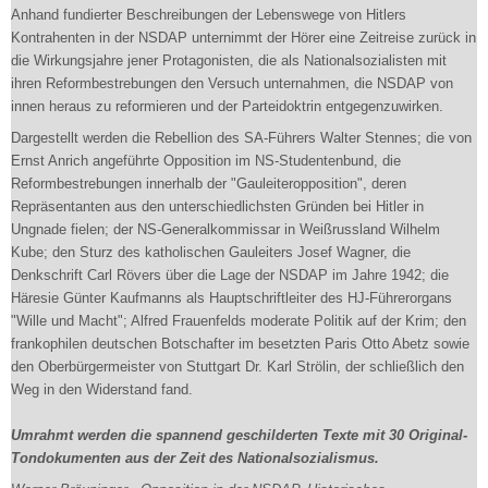
Anhand fundierter Beschreibungen der Lebenswege von Hitlers
Kontrahenten in der NSDAP unternimmt der Hörer eine Zeitreise zurück in
die Wirkungsjahre jener Protagonisten, die als Nationalsozialisten mit
ihren Reformbestrebungen den Versuch unternahmen, die NSDAP von
innen heraus zu reformieren und der Parteidoktrin entgegenzuwirken.
Dargestellt werden die Rebellion des SA-Führers Walter Stennes; die von
Ernst Anrich angeführte Opposition im NS-Studentenbund, die
Reformbestrebungen innerhalb der "Gauleiteropposition", deren
Repräsentanten aus den unterschiedlichsten Gründen bei Hitler in
Ungnade fielen; der NS-Generalkommissar in Weißrussland Wilhelm
Kube; den Sturz des katholischen Gauleiters Josef Wagner, die
Denkschrift Carl Rövers über die Lage der NSDAP im Jahre 1942; die
Häresie Günter Kaufmanns als Hauptschriftleiter des HJ-Führerorgans
"Wille und Macht"; Alfred Frauenfelds moderate Politik auf der Krim; den
frankophilen deutschen Botschafter im besetzten Paris Otto Abetz sowie
den Oberbürgermeister von Stuttgart Dr. Karl Strölin, der schließlich den
Weg in den Widerstand fand.
Umrahmt werden die spannend geschilderten Texte mit 30 Original-
Tondokumenten aus der Zeit des Nationalsozialismus.