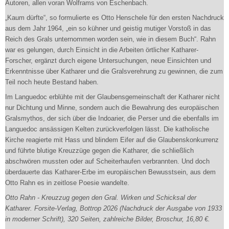
Autoren, allen voran Wolframs von Eschenbach.
„Kaum dürfte“, so formulierte es Otto Henschele für den ersten Nachdruck
aus dem Jahr 1964, „ein so kühner und geistig mutiger Vorstoß in das
Reich des Grals unternommen worden sein, wie in diesem Buch“. Rahn
war es gelungen, durch Einsicht in die Arbeiten örtlicher Katharer-
Forscher, ergänzt durch eigene Untersuchungen, neue Einsichten und
Erkenntnisse über Katharer und die Gralsverehrung zu gewinnen, die zum
Teil noch heute Bestand haben.
Im Languedoc erblühte mit der Glaubensgemeinschaft der Katharer nicht
nur Dichtung und Minne, sondern auch die Bewahrung des europäischen
Gralsmythos, der sich über die Indoarier, die Perser und die ebenfalls im
Languedoc ansässigen Kelten zurückverfolgen lässt. Die katholische
Kirche reagierte mit Hass und blindem Eifer auf die Glaubenskonkurrenz
und führte blutige Kreuzzüge gegen die Katharer, die schließlich
abschwören mussten oder auf Scheiterhaufen verbrannten. Und doch
überdauerte das Katharer-Erbe im europäischen Bewusstsein, aus dem
Otto Rahn es in zeitlose Poesie wandelte.
Otto Rahn - Kreuzzug gegen den Gral. Wirken und Schicksal der
Katharer. Forsite-Verlag, Bottrop 2026 (Nachdruck der Ausgabe von 1933
in moderner Schrift), 320 Seiten, zahlreiche Bilder, Broschur, 16,80 €.