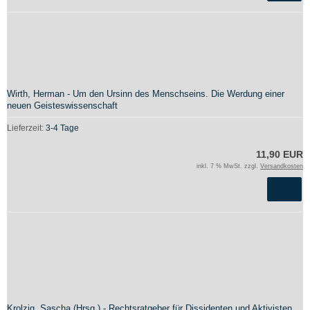
Wirth, Herman - Um den Ursinn des Menschseins. Die Werdung einer
neuen Geisteswissenschaft
Lieferzeit:
3-4 Tage
11,90 EUR
inkl. 7 % MwSt. zzgl.
Versandkosten
Krolzig, Sascha (Hrsg.) - Rechtsratgeber für Dissidenten und Aktivisten.