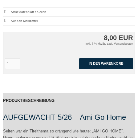
Artikeldatenblatt drucken
8,00 EUR
inkl. 7 % MwSt. zzgl.
Versandkosten
IN DEN WARENKORB
PRODUKTBESCHREIBUNG
AUFGEWACHT 5/26 – Ami Go Home
Selten war ein Titelthema so drängend wie heute: „AMI GO HOME“.
Hierin analysieren wir die US-Stützpunkte auf deutschem Boden nicht als