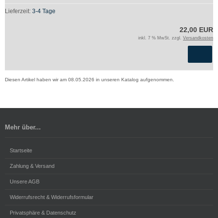
Lieferzeit:
3-4 Tage
22,00 EUR
inkl. 7 % MwSt. zzgl.
Versandkosten
Diesen Artikel haben wir am 08.05.2026 in unseren Katalog aufgenommen.
Mehr über...
Startseite
Zahlung & Versand
Unsere AGB
Widerrufsrecht & Widerrufsformular
Privatsphäre & Datenschutz