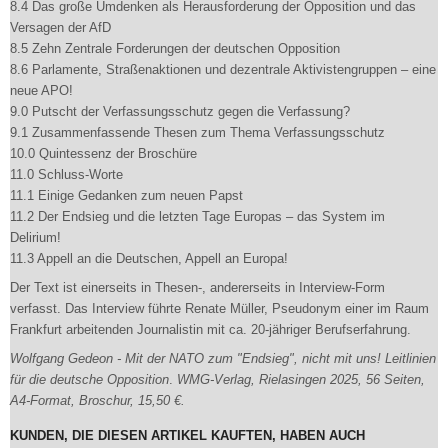
8.4 Das große Umdenken als Herausforderung der Opposition und das
Versagen der AfD
8.5 Zehn Zentrale Forderungen der deutschen Opposition
8.6 Parlamente, Straßenaktionen und dezentrale Aktivistengruppen – eine
neue APO!
9.0 Putscht der Verfassungsschutz gegen die Verfassung?
9.1 Zusammenfassende Thesen zum Thema Verfassungsschutz
10.0 Quintessenz der Broschüre
11.0 Schluss-Worte
11.1 Einige Gedanken zum neuen Papst
11.2 Der Endsieg und die letzten Tage Europas – das System im
Delirium!
11.3 Appell an die Deutschen, Appell an Europa!
Der Text ist einerseits in Thesen-, andererseits in Interview-Form
verfasst. Das Interview führte Renate Müller, Pseudonym einer im Raum
Frankfurt arbeitenden Journalistin mit ca. 20-jähriger Berufserfahrung.
Wolfgang Gedeon - Mit der NATO zum "Endsieg", nicht mit uns! Leitlinien
für die deutsche Opposition
.
WMG-Verlag, Rielasingen 2025, 56 Seiten,
A4-Format, Broschur, 15,50 €.
KUNDEN, DIE DIESEN ARTIKEL KAUFTEN, HABEN AUCH