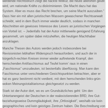
werdende Rechtsbruch zeigt die nackte Willkür, die heute allerorten geübt
wird, um nationale Kräfte zu diskriminieren. Die Macht dazu hat das
System. Aber es muss das Recht brechen, um seine Macht auszuüben.“
Dass hier ein mit allen juristischen Wassern gewaschener Rechtsanwalt
schreibt, wird in dem Buch immer wieder deutlich, sodass in manchen
Abschnitten ein gewisses Interesse des Lesers an juristischen Vorgängen
von Vorteil ist. – Jedenfalls hat der Autor mittlerweile genügend Erfahrung
gesammelt, um später dabei mitzuhelfen, die heutigen Machthaber
anzuklagen.
Manche Thesen des Autors werden jedoch insbesondere bei
Revisionisten lebhaften Widerspruch herausfordern, und auch der in
bürgerlich-rechten Kreisen immer wieder auftretende Krampf, den
herrschenden Antifaschismus auf Teufel komm‘ raus in einen
„Faschismus“ umzudeuten, ist bestenfalls überflüssig. Man kann den
Faschismus unter verschiedenen Gesichtspunkten betrachten, aber er
hat es ganz bestimmt nicht verdient, mit dem herrschenden links-grün-
woken Meinungstotalitarismus gleichgesetzt zu werden.
Stark ist der Autor dort, wo es um Grundsätzliches geht: Um den
Untertanengeist der Deutschen in der realexistierenden BRD, ihre Gut-
beziehungsweise Dummgläubigkeit, ihre „Ortlosigkeit“, weshalb sie kein
geographisches und kein geistiges Zentrum haben. Die Beschreibung von