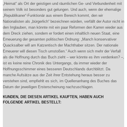
„Heimat“ als Ort der geistigen und räumlichen Ge- und Verbundenheit mit
seinem Volk ist besonders gut gelungen. Und auch, wenn der ehemalige
„Republikaner“-Funktionär aus einem Bereich kommt, den wir
Nationalisten als „bürgerlich“ bezeichnen würden, verfällt der Autor nicht in
den Irrglauben, man könnte mit ein paar Reformen den Karren wieder aus
dem Dreck ziehen, sondern er fordert einen inhaltlich neuen Staat, eine
Erneuerung der gesamten politischen Ordnung: „Manch konservativer
Quacksalber will am Katzentisch der Machthaber sitzen. Der nationale
Erneuerer will diesen Tisch umstoßen.“ Auch wenn sich mehr der Verfall
als die Hoffnung durch das Buch zieht – wer könnte es ihm verdenken? –,
ist es keine reine Chronik des Untergangs, da immer wieder der
Hoffnungsschimmer eines besseren Deutschlands durchblitzt. Da
manche Aufsätze aus der Zeit ihrer Entstehung heraus besser zu
verstehen sind, empfiehlt es sich, im Quellenanhang des Buches das
Datum der jeweiligen Ersterscheinung nachzuschlagen.
KUNDEN, DIE DIESEN ARTIKEL KAUFTEN, HABEN AUCH
FOLGENDE ARTIKEL BESTELLT: