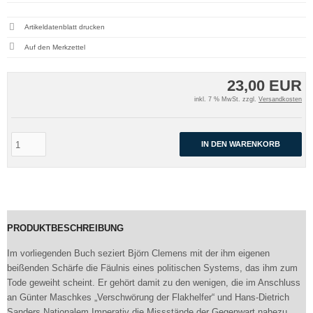
Artikeldatenblatt drucken
23,00 EUR
inkl. 7 % MwSt. zzgl.
Versandkosten
IN DEN WARENKORB
PRODUKTBESCHREIBUNG
Im vorliegenden Buch seziert Björn Clemens mit der ihm eigenen
beißenden Schärfe die Fäulnis eines politischen Systems, das ihm zum
Tode geweiht scheint. Er gehört damit zu den wenigen, die im Anschluss
an Günter Maschkes „Verschwörung der Flakhelfer“ und Hans-Dietrich
Sanders Nationalem Imperativ die Missstände der Gegenwart nahezu