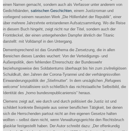
einen Namen gemacht, sondern auch als Verfasser unter anderem von
Gedichtbänden,
satirischen Geschichten
, einem Justizroman und
vorliegend seinem neuesten Werk „Die Höllenfahrt der Republik“, einer
über mehrere Jahrzehnte entstandenen Aufsatzsammlung. Wo die Reise
in diesem Buch hingeht, zeigt nicht nur der Titel, sondern auch der
Frontdeckel, der einen untergehenden Dampfer ähnlich der Titanic
darstellt: mit Volldampf in den Untergang.
Dementsprechend ist das Grundthema die Zersetzung, die in allen
Bereichen dieses Landes wuchert: Von der Verteidigungs- und
Außenpolitik, dem fehlenden Ehrenschutz der Bundeswehr
beziehungsweise des Soldatentums überhaupt bis hin zum zivilreligiösen
Schuldkult, den Jahren der Corona-Tyrannei und der verhängnisvollen
Einwanderungspolitik der „Stiefmutter“. In dem unsäglichen „Refugees
welcome“ kristallisiere sich schließlich das nichtstaatliche Selbstbild, die
Identität des „homo bundesrepublicaniensis“ heraus.
Clemens zeigt auf, wie durch und durch politisiert die Justiz ist und
schildert konkrete Beispiele aus seiner beruflichen Tätigkeit, bei denen
sich die Herrschenden partout nicht an ihre eigenen Gesetze halten
wollten – selbst dann nicht, wenn Verwaltungsgerichte den Rechtsbruch
glasklar festgestellt haben. Der Autor schreibt dazu: „Der offenkundig