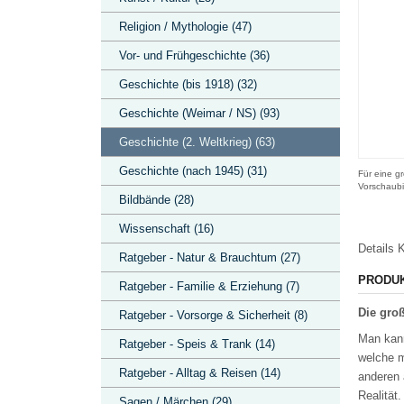
Religion / Mythologie (47)
Vor- und Frühgeschichte (36)
Geschichte (bis 1918) (32)
Geschichte (Weimar / NS) (93)
Geschichte (2. Weltkrieg) (63)
Geschichte (nach 1945) (31)
Für eine gr
Vorschaubi
Bildbände (28)
Wissenschaft (16)
Details
K
Ratgeber - Natur & Brauchtum (27)
PRODU
Ratgeber - Familie & Erziehung (7)
Die gro
Ratgeber - Vorsorge & Sicherheit (8)
Man kann
Ratgeber - Speis & Trank (14)
welche m
Ratgeber - Alltag & Reisen (14)
anderen 
Realität
Sagen / Märchen (29)