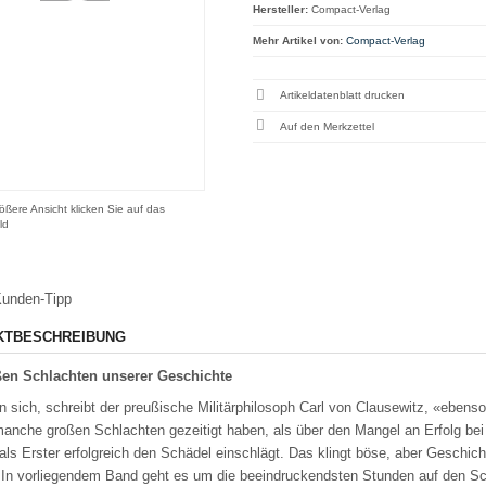
Hersteller:
Compact-Verlag
Mehr Artikel von:
Compact-Verlag
Artikeldatenblatt drucken
ößere Ansicht klicken Sie auf das
ld
unden-Tipp
KTBESCHREIBUNG
ßen Schlachten unserer Geschichte
 sich, schreibt der preußische Militärphilosoph Carl von Clausewitz, «ebenso
anche großen Schlachten gezeitigt haben, als über den Mangel an Erfolg bei
als Erster erfolgreich den Schädel einschlägt. Das klingt böse, aber Gesch
. In vorliegendem Band geht es um die beeindruckendsten Stunden auf den Sc